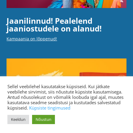
Jaanilinnud! Pealelend
jaaniostudele on alanud!
Kampaania on lõppenud!
Sellel veebilehel kasutatakse küpsiseid. Kui jätkate
veebilehe sirvimist, siis nõustute küpsiste kasutamisega.
Antud nõusolekust on võimalik loobuda igal ajal, muutes
kasutatava seadme seadistusi ja kustutades salvestatud
küpsiseid.
Küpsiste tingimused
Keeldun
Nõustun