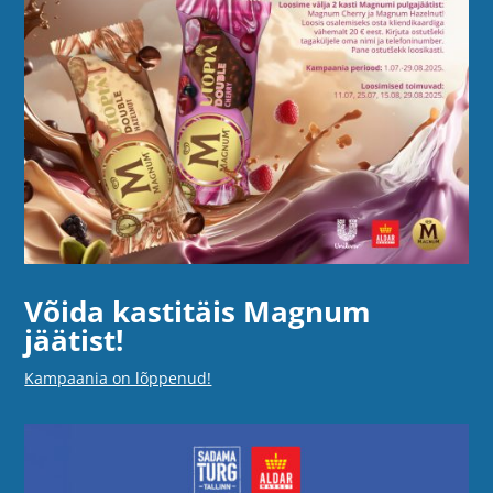
Võida kastitäis
Magnum
jäätist!
Kampaania on lõppenud!