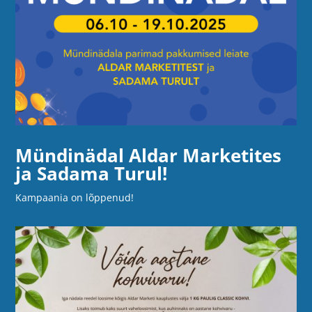
Mündinädal Aldar Marketites
ja Sadama Turul!
Kampaania on lõppenud!