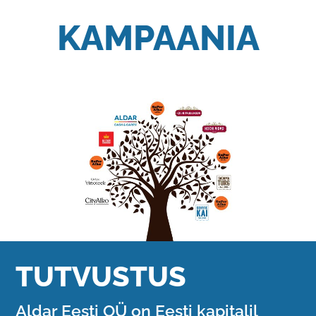
KAMPAANIA
TUTVUSTUS
Aldar Eesti OÜ on Eesti kapitalil