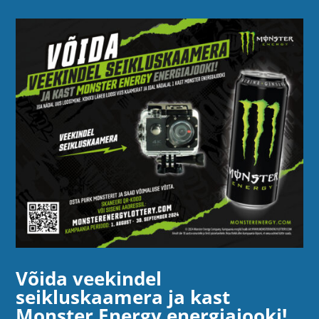
Võida veekindel
seikluskaamera ja kast
Monster Energy energiajooki!