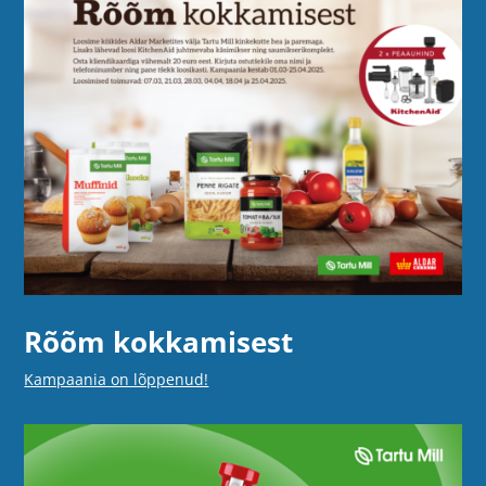
Rõõm kokkamisest
Kampaania on lõppenud!